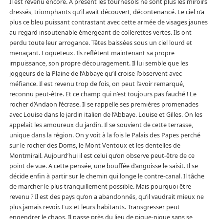
Il est revenu encore. A présent les tournesols ne sont plus les miroirs
dressés, triomphants qu’il avait découvert, décontenancé. Le ciel n’a
plus ce bleu puissant contrastant avec cette armée de visages jaunes
au regard insoutenable émergeant de collerettes vertes. Ils ont
perdu toute leur arrogance. Têtes baissées sous un ciel lourd et
menaçant. Loqueteux. Ils reflètent maintenant sa propre
impuissance, son propre découragement. Il lui semble que les
joggeurs de la Plaine de l’Abbaye qu’il croise l’observent avec
méfiance. Il est revenu trop de fois, on peut l’avoir remarqué,
reconnu peut-être. Et ce champ qui n’est toujours pas fauché ! Le
rocher d’Andaon l’écrase. Il se rappelle ses premières promenades
avec Louise dans le jardin italien de l’Abbaye. Louise et Gilles. On les
appelait les amoureux du jardin. Il se souvient de cette terrasse,
unique dans la région. On y voit à la fois le Palais des Papes perché
sur le rocher des Doms, le Mont Ventoux et les dentelles de
Montmirail. Aujourd’hui il est celui qu’on observe peut-être de ce
point de vue. A cette pensée, une bouffée d’angoisse le saisit. Il se
décide enfin à partir sur le chemin qui longe le contre-canal. Il tâche
de marcher le plus tranquillement possible. Mais pourquoi être
revenu ? Il est des pays qu’on a abandonnés, qu’il vaudrait mieux ne
plus jamais revoir. Eux et leurs habitants. Transgresser peut
engendrer le chaos. Il passe près du lieu de pique-nique sans se