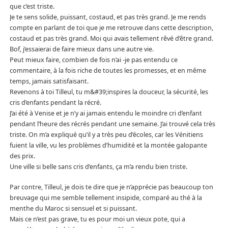
que c’est triste.
Je te sens solide, puissant, costaud, et pas très grand. Je me rends
compte en parlant de toi que je me retrouve dans cette description,
costaud et pas très grand. Moi qui avais tellement rêvé d’être grand.
Bof, j’essaierai de faire mieux dans une autre vie.
Peut mieux faire, combien de fois n’ai -je pas entendu ce
commentaire, à la fois riche de toutes les promesses, et en même
temps, jamais satisfaisant.
Revenons à toi Tilleul, tu m&#39;inspires la douceur, la sécurité, les
cris d’enfants pendant la récré.
J’ai été à Venise et je n’y ai jamais entendu le moindre cri d’enfant
pendant l’heure des récrés pendant une semaine. J’ai trouvé cela très
triste. On m’a expliqué qu’il y a très peu d’écoles, car les Vénitiens
fuient la ville, vu les problèmes d’humidité et la montée galopante
des prix.
Une ville si belle sans cris d’enfants, ça m’a rendu bien triste.
Par contre, Tilleul, je dois te dire que je n’apprécie pas beaucoup ton
breuvage qui me semble tellement insipide, comparé au thé à la
menthe du Maroc si sensuel et si puissant.
Mais ce n’est pas grave, tu es pour moi un vieux pote, qui a