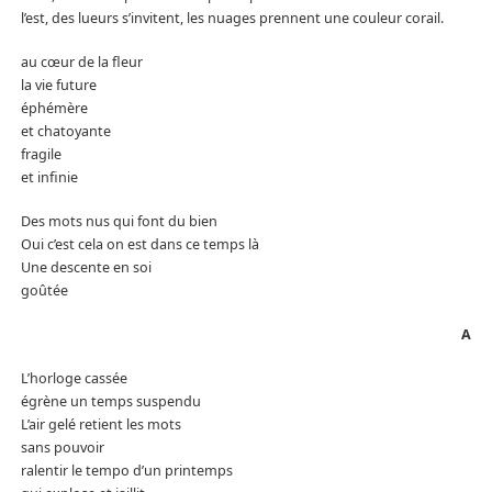
l’est, des lueurs s’invitent, les nuages prennent une couleur corail.
au cœur de la fleur
la vie future
éphémère
et chatoyante
fragile
et infinie
Des mots nus qui font du bien
Oui c’est cela on est dans ce temps là
Une descente en soi
goûtée
A
L’horloge cassée
égrène un temps suspendu
L’air gelé retient les mots
sans pouvoir
ralentir le tempo d’un printemps