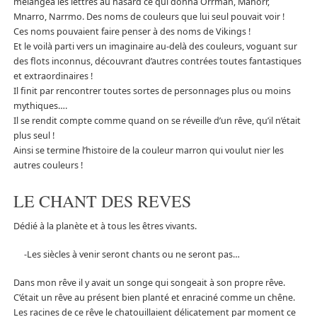
mélangea les lettres au hasard ce qui donna Orrman, Manorr,
Mnarro, Narrmo. Des noms de couleurs que lui seul pouvait voir !
Ces noms pouvaient faire penser à des noms de Vikings !
Et le voilà parti vers un imaginaire au-delà des couleurs, voguant sur
des flots inconnus, découvrant d’autres contrées toutes fantastiques
et extraordinaires !
Il finit par rencontrer toutes sortes de personnages plus ou moins
mythiques….
Il se rendit compte comme quand on se réveille d’un rêve, qu’il n’était
plus seul !
Ainsi se termine l’histoire de la couleur marron qui voulut nier les
autres couleurs !
LE CHANT DES REVES
Dédié à la planète et à tous les êtres vivants.
-Les siècles à venir seront chants ou ne seront pas…
Dans mon rêve il y avait un songe qui songeait à son propre rêve.
C’était un rêve au présent bien planté et enraciné comme un chêne.
Les racines de ce rêve le chatouillaient délicatement par moment ce