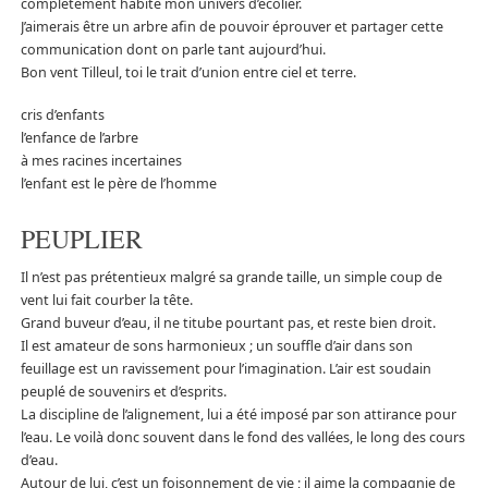
complétement habité mon univers d’écolier.
J’aimerais être un arbre afin de pouvoir éprouver et partager cette
communication dont on parle tant aujourd’hui.
Bon vent Tilleul, toi le trait d’union entre ciel et terre.
cris d’enfants
l’enfance de l’arbre
à mes racines incertaines
l’enfant est le père de l’homme
PEUPLIER
Il n’est pas prétentieux malgré sa grande taille, un simple coup de
vent lui fait courber la tête.
Grand buveur d’eau, il ne titube pourtant pas, et reste bien droit.
Il est amateur de sons harmonieux ; un souffle d’air dans son
feuillage est un ravissement pour l’imagination. L’air est soudain
peuplé de souvenirs et d’esprits.
La discipline de l’alignement, lui a été imposé par son attirance pour
l’eau. Le voilà donc souvent dans le fond des vallées, le long des cours
d’eau.
Autour de lui, c’est un foisonnement de vie ; il aime la compagnie de