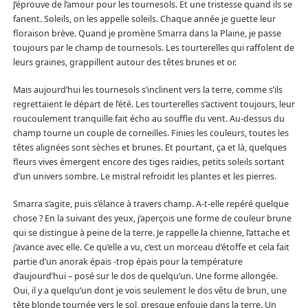
J’éprouve de l’amour pour les tournesols. Et une tristesse quand ils se
fanent. Soleils, on les appelle soleils. Chaque année je guette leur
floraison brève. Quand je promène Smarra dans la Plaine, je passe
toujours par le champ de tournesols. Les tourterelles qui raffolent de
leurs graines, grappillent autour des têtes brunes et or.
Mais aujourd’hui les tournesols s’inclinent vers la terre, comme s’ils
regrettaient le départ de l’été. Les tourterelles s’activent toujours, leur
roucoulement tranquille fait écho au souffle du vent. Au-dessus du
champ tourne un couple de corneilles. Finies les couleurs, toutes les
têtes alignées sont sèches et brunes. Et pourtant, ça et là, quelques
fleurs vives émergent encore des tiges raidies, petits soleils sortant
d’un univers sombre. Le mistral refroidit les plantes et les pierres.
Smarra s’agite, puis s’élance à travers champ. A-t-elle repéré quelque
chose ? En la suivant des yeux, j’aperçois une forme de couleur brune
qui se distingue à peine de la terre. Je rappelle la chienne, l’attache et
j’avance avec elle. Ce qu’elle a vu, c’est un morceau d’étoffe et cela fait
partie d’un anorak épais -trop épais pour la température
d’aujourd’hui – posé sur le dos de quelqu’un. Une forme allongée.
Oui, il y a quelqu’un dont je vois seulement le dos vêtu de brun, une
tête blonde tournée vers le sol, presque enfouie dans la terre. Un