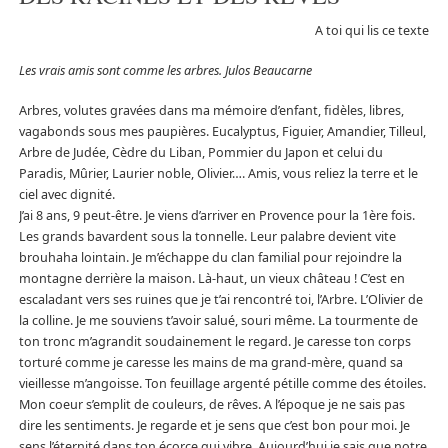
A toi qui lis ce texte
Les vrais amis sont comme les arbres. Julos Beaucarne
Arbres, volutes gravées dans ma mémoire d’enfant, fidèles, libres,
vagabonds sous mes paupières. Eucalyptus, Figuier, Amandier, Tilleul,
Arbre de Judée, Cèdre du Liban, Pommier du Japon et celui du
Paradis, Mûrier, Laurier noble, Olivier…. Amis, vous reliez la terre et le
ciel avec dignité.
J’ai 8 ans, 9 peut-être. Je viens d’arriver en Provence pour la 1ère fois.
Les grands bavardent sous la tonnelle. Leur palabre devient vite
brouhaha lointain. Je m’échappe du clan familial pour rejoindre la
montagne derrière la maison. Là-haut, un vieux château ! C’est en
escaladant vers ses ruines que je t’ai rencontré toi, l’Arbre. L’Olivier de
la colline. Je me souviens t’avoir salué, souri même. La tourmente de
ton tronc m’agrandit soudainement le regard. Je caresse ton corps
torturé comme je caresse les mains de ma grand-mère, quand sa
vieillesse m’angoisse. Ton feuillage argenté pétille comme des étoiles.
Mon coeur s’emplit de couleurs, de rêves. A l’époque je ne sais pas
dire les sentiments. Je regarde et je sens que c’est bon pour moi. Je
sens l’éternité dans ton écorce qui vibre. Aujourd’hui je sais que notre