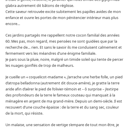
glabra autrement dit bâtons de réglisse.
Cette saveur retrouvée excite subitement les papilles avides de mon
enfance et ouvre les portes de mon pénitencier intérieur mais plus
encore…
Ces jardins partagés me rappellent notre cocon familial des années
60. Mes pas, mon regard, mes pensées ne sont guidées que par la
recherche de… rien. Et sans le savoir ils me conduisent calmement et
fermement vers les méandres d’une énigme familiale.
Je pars sous la pluie, noire, malgré un timide soleil qui tente de percer
les nuages gonflés de trop de malheurs.
Je cueille un « coquelicot-madame », j’arrache une herbe folle, un pied
d’atropa belladonna (autrement dit douce-amère), je gratte la terre
aride afin d’aérer le pied de l’olivier-témoin et – ô surprise – j’extirpe
des profondeurs de la terre le fameux couteau qui manquait à la
ménagère en argent de ma grand-mère. Depuis un demi-siècle. Il est
recouvert d’une couche épaisse : de la terre et du sang sec, couleur
de la mort, qui résiste.
Un malaise, une sensation de vertige s’empare de tout mon être, je