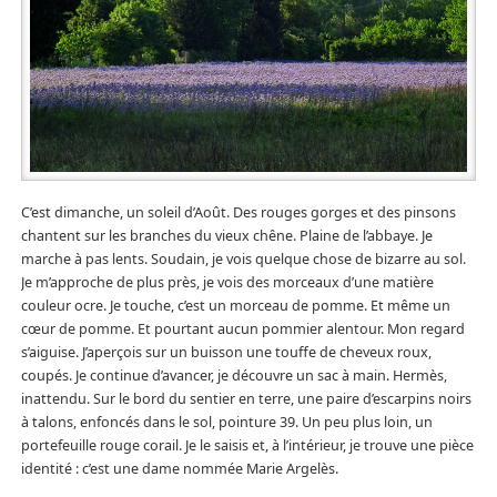
C’est dimanche, un soleil d’Août. Des rouges gorges et des pinsons
chantent sur les branches du vieux chêne. Plaine de l’abbaye. Je
marche à pas lents. Soudain, je vois quelque chose de bizarre au sol.
Je m’approche de plus près, je vois des morceaux d’une matière
couleur ocre. Je touche, c’est un morceau de pomme. Et même un
cœur de pomme. Et pourtant aucun pommier alentour. Mon regard
s’aiguise. J’aperçois sur un buisson une touffe de cheveux roux,
coupés. Je continue d’avancer, je découvre un sac à main. Hermès,
inattendu. Sur le bord du sentier en terre, une paire d’escarpins noirs
à talons, enfoncés dans le sol, pointure 39. Un peu plus loin, un
portefeuille rouge corail. Je le saisis et, à l’intérieur, je trouve une pièce
identité : c’est une dame nommée Marie Argelès.