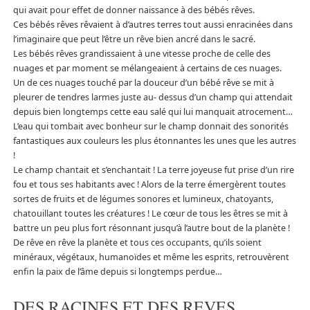
qui avait pour effet de donner naissance à des bébés rêves.
Ces bébés rêves rêvaient à d’autres terres tout aussi enracinées dans
l’imaginaire que peut l’être un rêve bien ancré dans le sacré.
Les bébés rêves grandissaient à une vitesse proche de celle des
nuages et par moment se mélangeaient à certains de ces nuages.
Un de ces nuages touché par la douceur d’un bébé rêve se mit à
pleurer de tendres larmes juste au- dessus d’un champ qui attendait
depuis bien longtemps cette eau salé qui lui manquait atrocement…
L’eau qui tombait avec bonheur sur le champ donnait des sonorités
fantastiques aux couleurs les plus étonnantes les unes que les autres
!
Le champ chantait et s’enchantait ! La terre joyeuse fut prise d’un rire
fou et tous ses habitants avec ! Alors de la terre émergèrent toutes
sortes de fruits et de légumes sonores et lumineux, chatoyants,
chatouillant toutes les créatures ! Le cœur de tous les êtres se mit à
battre un peu plus fort résonnant jusqu’à l’autre bout de la planète !
De rêve en rêve la planète et tous ces occupants, qu’ils soient
minéraux, végétaux, humanoïdes et même les esprits, retrouvèrent
enfin la paix de l’âme depuis si longtemps perdue…
DES RACINES ET DES REVES