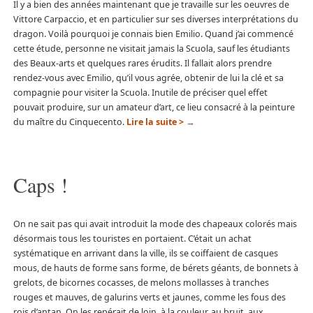
Il y a bien des années maintenant que je travaille sur les oeuvres de
Vittore Carpaccio, et en particulier sur ses diverses interprétations du
dragon. Voilà pourquoi je connais bien Emilio. Quand j’ai commencé
cette étude, personne ne visitait jamais la Scuola, sauf les étudiants
des Beaux-arts et quelques rares érudits. Il fallait alors prendre
rendez-vous avec Emilio, qu’il vous agrée, obtenir de lui la clé et sa
compagnie pour visiter la Scuola. Inutile de préciser quel effet
pouvait produire, sur un amateur d’art, ce lieu consacré à la peinture
du maître du Cinquecento.
Lire la suite >
→
Caps !
On ne sait pas qui avait introduit la mode des chapeaux colorés mais
désormais tous les touristes en portaient. C’était un achat
systématique en arrivant dans la ville, ils se coiffaient de casques
mous, de hauts de forme sans forme, de bérets géants, de bonnets à
grelots, de bicornes cocasses, de melons mollasses à tranches
rouges et mauves, de galurins verts et jaunes, comme les fous des
rois d’antan. On les repérait de loin, à la couleur, au bruit, aux