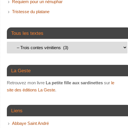
Requiem pour un nénuphar
Tristesse du platane
Tous les textes
La Geste
Retrouvez mon livre
La petite fille aux sardinettes
sur
le
site des éditions La Geste
.
Liens
Abbaye Saint André