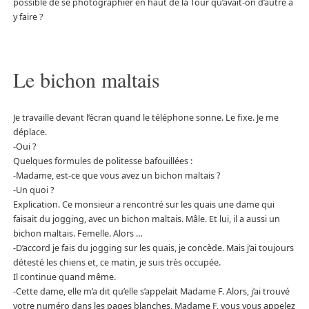
possible de se photographier en haut de la Tour qu’avait-on d’autre à
y faire ?
Le bichon maltais
Je travaille devant l’écran quand le téléphone sonne. Le fixe. Je me
déplace.
-Oui ?
Quelques formules de politesse bafouillées :
-Madame, est-ce que vous avez un bichon maltais ?
-Un quoi ?
Explication. Ce monsieur a rencontré sur les quais une dame qui
faisait du jogging, avec un bichon maltais. Mâle. Et lui, il a aussi un
bichon maltais. Femelle. Alors …
-D’accord je fais du jogging sur les quais, je concède. Mais j’ai toujours
détesté les chiens et, ce matin, je suis très occupée.
Il continue quand même.
-Cette dame, elle m’a dit qu’elle s’appelait Madame F. Alors, j’ai trouvé
votre numéro dans les pages blanches, Madame F, vous vous appelez