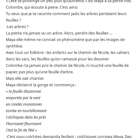
« L’été se prolonge un peu plus qu’autrefois » dit Maya à sa petite fille,
Colombe, qui écoute à peine. C’est ainsi.
Tu veux que je te raconte comment jadis les arbres perdaient leurs
feuilles ?
-Les arbres ?
La petite n’a jamais vu un arbre. Alors, perdre des feuilles …
Maya elle-même ne connait ce phénomène que par les images de
synthèse.
Avec tout un folklore : les enfants sur le chemin de l’école, les cahiers
dans les sacs, les feuilles qu’on ramasse pour les dessiner
Colombe n’a jamais pris le chemin de l’école, ni touché une feuille de
papier, pas plus qu’une feuille d’arbre.
Mais elle sait chanter.
Maya s’éclaircit la gorge et commença :
«
la feuille d’automne
emportée par le vent
en rondes monotones
tombe en tourbillonnant
Colchiques dans les prés
Fleurissent fleurissent
C’est la fin de l’été
»
-C’est quoi colchites demanda l’enfant ; colchiques corrigea Maya. Des