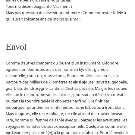
amies de pension. Fidèle, vous dis-je.
Tous me disent exigeante. Vraiment ?
Mais pas question de devenir grand-mère : Comment rester fidèle à
qui aurait soixante ans de moins que moi ?
Envol
Comme d’autres chantent ou jouent d’un instrument, Eléonore
égrène non des notes mais des noms en kyrielle : glaréole,
calendrelle, coulicou, rousseline … Pour compléter ses listes, elle
parcourt des milliers de kilomètres et ainsi ajoute : sylvette, géopélie,
geai bleu, dendrocygne, cardinal. C’est sa passion, Malgré les risques
elle suit le tichodrome sur les falaises, poursuit au désert le courvite
ou dans la toundra gelée la chouette harfang. Elle finit par
embarquer pour des îles lointaines où niche l’albatros à front blanc
Mais toujours, elle reste solitaire, car elle attend de trouver l’oiseau
rare, homme ou femme de sa vie avec qui partager les aventures, les
voyages et les listes d’oiseaux exceptionnels. Quelqu’un comme elle :
bird watcher passionné(e), à la poursuite de l’absolu. Pour s’envoler à