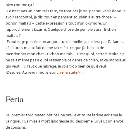
bien comme ça ?
-Ce n’est pas un nom très rare, en tout cas je n’ai pas souvenir de vous
avoir rencontré, je dis, tout en pensant soudain à autre chose : «
bichon maltais ». Cette expression a tout d’un oxymore. Un
rapprochement bizarre. Quelque chose de pénible aussi. Bichon
maltais ?
-Ecoutez, je possède un angora turc, femelle, ça ne fera pas l’affaire …
Là, j’aurais mieux fait de me taire. Est-ce que j’ai besoin de
mentionner mon chat ? Bichon maltais … C’est quoi, cette histoire ? Je
ne sais même pas à quoi ressemble ce genre de chien, et ce monsieur
qui veut … Il faut que j’abrège. Je vois trop bien ce qu’il veut.
-Désolée. Au revoir monsieur.
Lire la suite >
→
Feria
Du premier toro Mateo obtint une oreille et toute l’arène acclama le
vainqueur. La mise à mort laborieuse du deuxième lui valut un envol
de coussins.