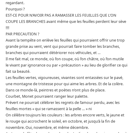
regardant.
Pourquoi ?
EST-CE POUR N’AVOIR PAS A RAMASSER LES FEUILLES QUE L’ON
COUPE LES BRANCHES avant même que les feuilles perdent leur sève
!!!!
PAR PRECAUTION ?
Avant la tempête on enlève les feuilles qui pourraient offrir une trop
grande prise au vent, vent qui pourrait faire tomber les branches,
branches qui pourraient détériorer nos véhicules, et …
Il me fait mal, ce monde, où l’on coupe, où l’on châtre, où l’on mutile
le vivant par ignorance ou par « précaution » au lieu de glorifier ce qui
fait sa beauté.
Les feuilles vertes, vigoureuses, vivantes sont entassées sur le pavé,
une montagne de tristesse pour qui aime les arbres. Et de la colère.
Dans ce monde-là, peintres et poètes n’ont plus de place.
Courbet, Monet pourraient ranger leur palette.
Prévert ne pourrait célébrer les regrets de l’amour perdu, avec les
feuilles mortes « qui se ramassent à la pelle … » ni
On célèbre toujours les couleurs : les arbres encore verts, le jaune et
le rouge qui accrochent le soleil, en octobre, et jusqu’à la fin de
novembre. Oui, novembre, et même décembre.