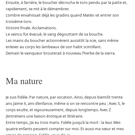
Ensuite, à l’arrière, le boucher décrocha le toro pendu par la patte et,
rapidement, se mit à le démembrer.
L’ombre envahissait déjà les gradins quand Matéo vit entrer son
troisième toro.
Victoire finale. Acclamations.
Le vaincu fut évacué, le sang dégouttant de sa bouche.
Les mains du boucher actionnèrent aussitôt la scie, sans même
enlever au corps les lambeaux de son habit scintillant.
Demain le vainqueur brouterait à nouveau l’herbe de la sierra.
Ma nature
Je suis fidèle. Par nature, par vocation. Ainsi, depuis bientôt trente
ans j’aime X, ami d’enfance, même si on se rencontre peu ; Avec S, le
corps exulte, et vigoureusement, depuis longtemps. Avec Z
j’entretiens une liaison érotique et littéraire.
Entre temps, j’ai eu trois maris. Fidèle jusqu’à la mort : la leur. Mes
quatre enfants peuvent compter sur moi. Et aussi ma sœur et mes