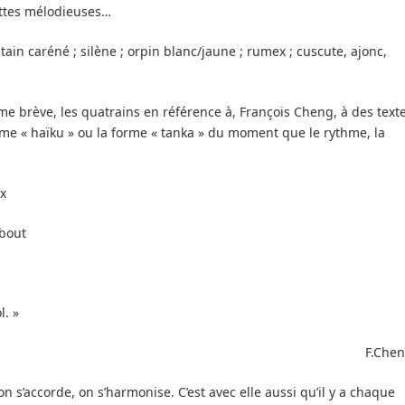
nottes mélodieuses…
tain caréné ; silène ; orpin blanc/jaune ; rumex ; cuscute, ajonc,
rme brève, les quatrains en référence à, François Cheng, à des text
rme « haïku » ou la forme « tanka » du moment que le rythme, la
ux
 bout
. »
F.Che
 s’accorde, on s’harmonise. C’est avec elle aussi qu’il y a chaque