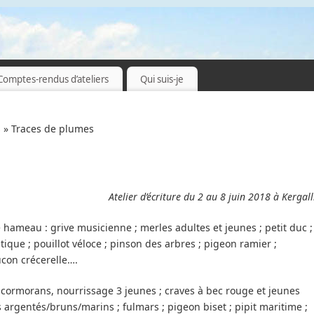
Comptes-rendus d’ateliers
Qui suis-je
s
» Traces de plumes
Atelier d’écriture du 2 au 8 juin 2018 à Kergall
 hameau : grive musicienne ; merles adultes et jeunes ; petit duc ;
ique ; pouillot véloce ; pinson des arbres ; pigeon ramier ;
aucon crécerelle….
; cormorans, nourrissage 3 jeunes ; craves à bec rouge et jeunes
s argentés/bruns/marins ; fulmars ; pigeon biset ; pipit maritime ;