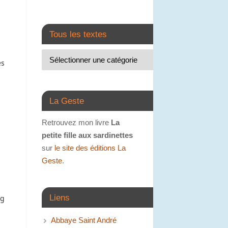
Tous les textes
es
La Geste
Retrouvez mon livre
La
petite fille aux sardinettes
sur
le site des éditions La
Geste
.
Liens
ng
Abbaye Saint André