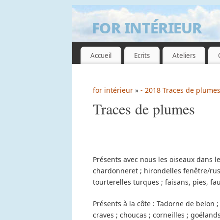
for intérieur
GUILLEMETTE DE GRISSAC
Accueil
Ecrits
Ateliers
for intérieur
»
- 2018 Traces de plume
Traces de plumes
Présents avec nous les oiseaux dans le
chardonneret ; hirondelles fenêtre/rust
tourterelles turques ; faisans, pies, f
Présents à la côte : Tadorne de belon 
craves ; choucas ; corneilles ; goéland