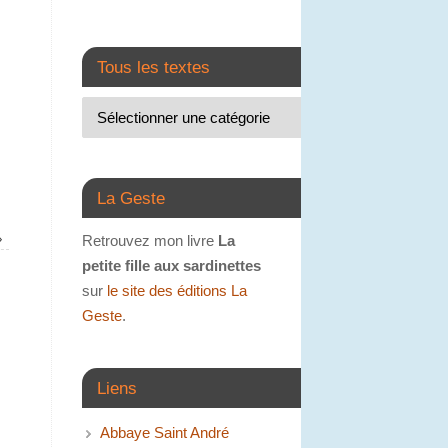
Tous les textes
La Geste
»
Retrouvez mon livre
La
petite fille aux sardinettes
sur
le site des éditions La
Geste
.
Liens
Abbaye Saint André