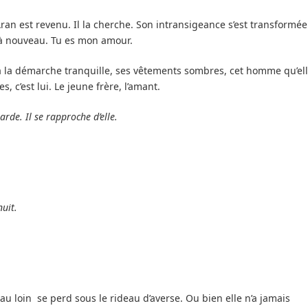
Aran est revenu. Il la cherche. Son intransigeance s’est transformée
l à nouveau. Tu es mon amour.
 à la démarche tranquille, ses vêtements sombres, cet homme qu’el
 c’est lui. Le jeune frère, l’amant.
garde. Il se rapproche d’elle.
nuit.
 au loin se perd sous le rideau d’averse. Ou bien elle n’a jamais