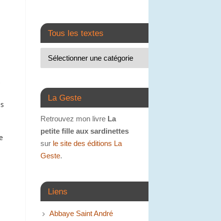
Tous les textes
s
La Geste
és
Retrouvez mon livre
La
petite fille aux sardinettes
e
sur
le site des éditions La
Geste
.
Liens
Abbaye Saint André