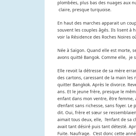
plombées, plus bas des nuages aux nua
claire, presque turquoise.
En haut des marches apparait un co
souvent les couples âgés. Ils lisent à
voir la Résidence des Roches Noires où
Née à Saïgon. Quand elle est morte, se d
avons quitté Bangok. Comme elle, je sui
Elle revoit la détresse de sa mère err
des cartons, caressant de la main les 
quitter Bangkok. Après le divorce. Reven
ans. Et le jeune frère, presque le mêm
enfant dans mon ventre, être femme, acc
d’enfant sans richesse, sans foyer. Le p
dit. Oui, frère et sœur se ressemblaien
aimait tous deux, elle, l’enfant de sa 
avait tant désiré puis tant détesté. Ap
Fuite. Naufrage. C’est donc cette année