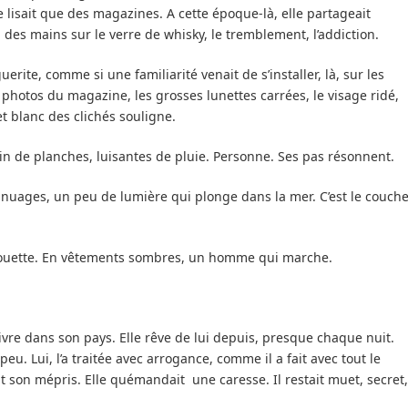
e lisait que des magazines. A cette époque-là, elle partageait
 des mains sur le verre de whisky, le tremblement, l’addiction.
uerite, comme si une familiarité venait de s’installer, là, sur les
 photos du magazine, les grosses lunettes carrées, le visage ridé,
et blanc des clichés souligne.
in de planches, luisantes de pluie. Personne. Ses pas résonnent.
uages, un peu de lumière qui plonge dans la mer. C’est le couche
houette. En vêtements sombres, un homme qui marche.
ivre dans son pays. Elle rêve de lui depuis, presque chaque nuit.
peu. Lui, l’a traitée avec arrogance, comme il a fait avec tout le
t son mépris. Elle quémandait une caresse. Il restait muet, secret,