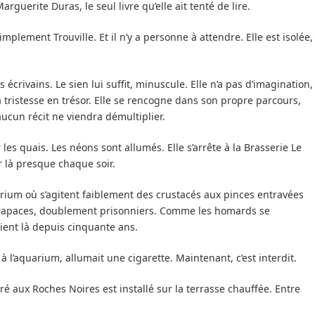
arguerite Duras, le seul livre qu’elle ait tenté de lire.
simplement Trouville. Et il n’y a personne à attendre. Elle est isolée,
 écrivains. Le sien lui suffit, minuscule. Elle n’a pas d’imagination,
a tristesse en trésor. Elle se rencogne dans son propre parcours,
ucun récit ne viendra démultiplier.
les quais. Les néons sont allumés. Elle s’arrête à la Brasserie Le
r là presque chaque soir.
quarium où s’agitent faiblement des crustacés aux pinces entravées
arapaces, doublement prisonniers. Comme les homards se
aient là depuis cinquante ans.
 l’aquarium, allumait une cigarette. Maintenant, c’est interdit.
tré aux Roches Noires est installé sur la terrasse chauffée. Entre