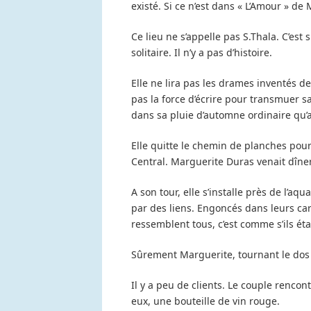
existé. Si ce n’est dans « L’Amour » de M
Ce lieu ne s’appelle pas S.Thala. C’est 
solitaire. Il n’y a pas d’histoire.
Elle ne lira pas les drames inventés des
pas la force d’écrire pour transmuer s
dans sa pluie d’automne ordinaire qu’a
Elle quitte le chemin de planches pour 
Central. Marguerite Duras venait dîne
A son tour, elle s’installe près de l’a
par des liens. Engoncés dans leurs c
ressemblent tous, c’est comme s’ils ét
Sûrement Marguerite, tournant le dos à
Il y a peu de clients. Le couple rencon
eux, une bouteille de vin rouge.