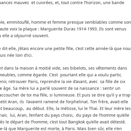
nces mauves et cuivrées, et, tout contre l’horizon, une bande
uple, emmitouflé, homme et femme presque semblables comme son
 haute voix la plaque : Marguerite Duras 1914-1993. Ils sont venus
 elle a séjourné souvent.
it-elle, j’étais encore une petite fille, c’est cette année-là que nou
s née loin d’ici.
ant dans la maison à moitié vide, ses bibelots, ses vêtements dans
meubles, comme égarée. C’est pourtant elle qui a voulu partir,
ir, retrouver Paris, reprendre la vie d’avant, avec sa fille de six
e âge. Sa mère lui a parlé souvent de sa naissance : sentir un
oucher de toi ma fille, si lumineuse. Et puis se dire qu’il y a trop
etit Aran, ils l’avaient ramené de l’orphelinat. Ton frère, avait-elle
t beaucoup, au début. Elle, la métisse, lui le Thaï. Et leur mère les
chair, lui, Aran, l’enfant du pays choisi, du pays de l’homme qu’elle
rès le départ de l’homme, c’est tout Bangkok qu’elle avait détesté.
-là que Marguerite est morte, à Paris. Mais bien sûr, elle n’en