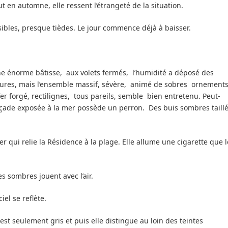
ut en automne, elle ressent l’étrangeté de la situation.
nsibles, presque tièdes. Le jour commence déjà à baisser.
une énorme bâtisse, aux volets fermés, l’humidité a déposé des
itures, mais l’ensemble massif, sévère, animé de sobres ornement
er forgé, rectilignes, tous pareils, semble bien entretenu. Peut-
 façade exposée à la mer possède un perron. Des buis sombres taill
ier qui relie la Résidence à la plage. Elle allume une cigarette que l
s sombres jouent avec l’air.
iel se reflète.
 est seulement gris et puis elle distingue au loin des teintes