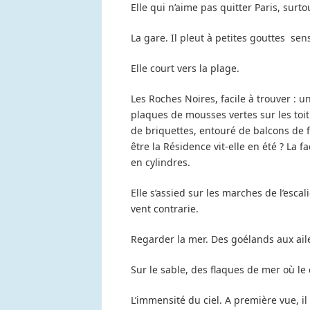
Elle qui n’aime pas quitter Paris, surto
La gare. Il pleut à petites gouttes se
Elle court vers la plage.
Les Roches Noires, facile à trouver : 
plaques de mousses vertes sur les to
de briquettes, entouré de balcons de f
être la Résidence vit-elle en été ? La
en cylindres.
Elle s’assied sur les marches de l’escal
vent contrarie.
Regarder la mer. Des goélands aux aile
Sur le sable, des flaques de mer où le c
L’immensité du ciel. A première vue, il