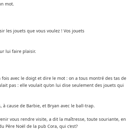
un mot.
sir les jouets que vous voulez ! Vos jouets
 lui faire plaisir.
la fois avec le doigt et dire le mot : on a tous montré des tas de
lait pas : elle voulait qu’on lui dise seulement des jouets qui
s, à cause de Barbie, et Bryan avec le ball-trap.
r vous rendre visite, a dit la maîtresse, toute souriante, en
du Père Noël de la pub Cora, qui c’est?