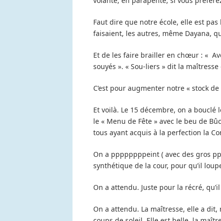
volante, en parapente, si vous préfére
Faut dire que notre école, elle est pas 
faisaient, les autres, même Dayana, qu
Et de les faire brailler en chœur : « Av
souyés ». « Sou-liers » dit la maîtress
C’est pour augmenter notre « stock de
Et voilà. Le 15 décembre, on a bouclé l
le « Menu de Fête » avec le beu de Bûc
tous ayant acquis à la perfection la 
On a ppppppppeint ( avec des gros pp
synthétique de la cour, pour qu’il loup
On a attendu. Juste pour la récré, qu’i
On a attendu. La maîtresse, elle a dit
coups de soleil. Elle est belle, la maît