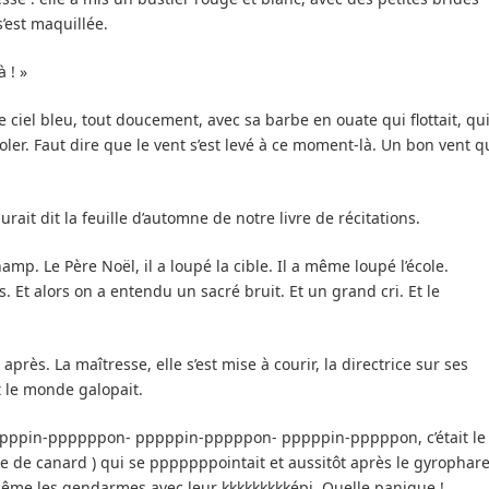
s’est maquillée.
à ! »
de ciel bleu, tout doucement, avec sa barbe en ouate qui flottait, qu
envoler. Faut dire que le vent s’est levé à ce moment-là. Un bon vent q
urait dit la feuille d’automne de notre livre de récitations.
amp. Le Père Noël, il a loupé la cible. Il a même loupé l’école.
Et alors on a entendu un sacré bruit. Et un grand cri. Et le
 après. La maîtresse, elle s’est mise à courir, la directrice sur ses
ut le monde galopait.
pppppin-ppppppon- pppppin-pppppon- pppppin-pppppon, c’était le
 de canard ) qui se pppppppointait et aussitôt après le gyrophar
même les gendarmes avec leur kkkkkkkkképi. Quelle panique !