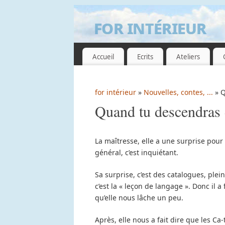
for intérieur
GUILLEMETTE DE GRISSAC
Accueil
Ecrits
Ateliers
for intérieur
»
Nouvelles, contes, ...
» Q
Quand tu descendras 
La maîtresse, elle a une surprise pour n
général, c’est inquiétant.
Sa surprise, c’est des catalogues, plei
c’est la « leçon de langage ». Donc il a
qu’elle nous lâche un peu.
Après, elle nous a fait dire que les Ca-