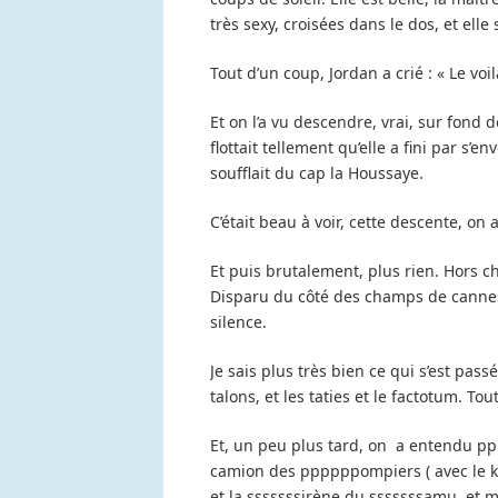
très sexy, croisées dans le dos, et elle 
Tout d’un coup, Jordan a crié : « Le voil
Et on l’a vu descendre, vrai, sur fond 
flottait tellement qu’elle a fini par s’
soufflait du cap la Houssaye.
C’était beau à voir, cette descente, on a
Et puis brutalement, plus rien. Hors ch
Disparu du côté des champs de cannes. 
silence.
Je sais plus très bien ce qui s’est passé
talons, et les taties et le factotum. To
Et, un peu plus tard, on a entendu 
camion des ppppppompiers ( avec le ke
et la sssssssirène du sssssssamu, et 