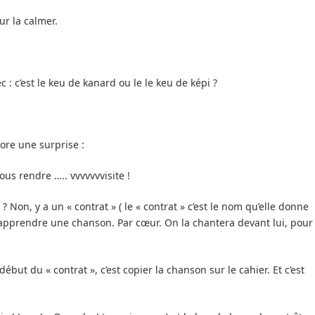
ur la calmer.
 : c’est le keu de kanard ou le le keu de képi ?
core une surprise :
ous rendre ….. vvvvvvvisite !
 Non, y a un « contrat » ( le « contrat » c’est le nom qu’elle donne
est apprendre une chanson. Par cœur. On la chantera devant lui, pour
début du « contrat », c’est copier la chanson sur le cahier. Et c’est