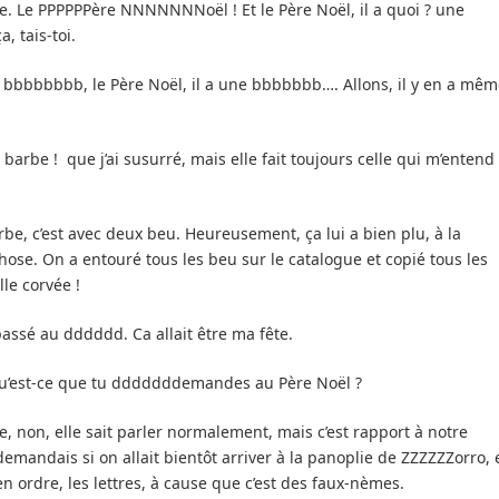
. Le PPPPPPère NNNNNNNoël ! Et le Père Noël, il a quoi ? une
 tais-toi.
bbbbbbbb, le Père Noël, il a une bbbbbbb…. Allons, il y en a mêm
 barbe ! que j’ai susurré, mais elle fait toujours celle qui m’entend
arbe, c’est avec deux beu. Heureusement, ça lui a bien plu, à la
hose. On a entouré tous les beu sur le catalogue et copié tous les
le corvée !
passé au dddddd. Ca allait être ma fête.
, qu’est-ce que tu dddddddemandes au Père Noël ?
se, non, elle sait parler normalement, mais c’est rapport à notre
mandais si on allait bientôt arriver à la panoplie de ZZZZZZorro, 
n ordre, les lettres, à cause que c’est des faux-nèmes.