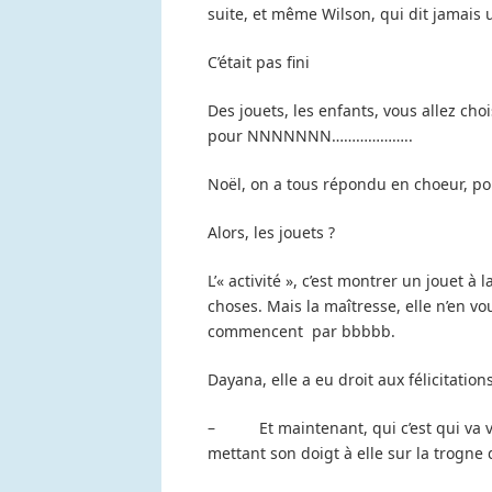
suite, et même Wilson, qui dit jamais 
C’était pas fini
Des jouets, les enfants, vous allez choi
pour NNNNNNN………………..
Noël, on a tous répondu en choeur, pour
Alors, les jouets ?
L’« activité », c’est montrer un jouet à 
choses. Mais la maîtresse, elle n’en vou
commencent par bbbbb.
Dayana, elle a eu droit aux félicitation
– Et maintenant, qui c’est qui va veni
mettant son doigt à elle sur la trogne 