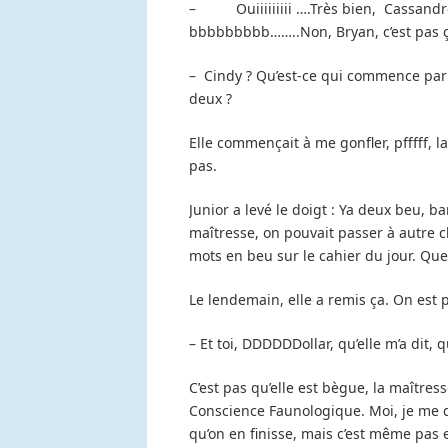
– Ouiiiiiiiii ….Très bien, Cassandre
bbbbbbbbb……..Non, Bryan, c’est pas ça,
– Cindy ? Qu’est-ce qui commence par 
deux ?
Elle commençait à me gonfler, pfffff, la
pas.
Junior a levé le doigt : Ya deux beu, b
maîtresse, on pouvait passer à autre c
mots en beu sur le cahier du jour. Quel
Le lendemain, elle a remis ça. On est 
– Et toi, DDDDDDollar, qu’elle m’a dit
C’est pas qu’elle est bègue, la maîtres
Conscience Faunologique. Moi, je me de
qu’on en finisse, mais c’est même pas e