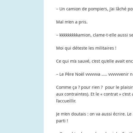
– Un camion de pompiers, j’ai lâché po
Mal m’en a pris.
– kkkkkkkkkamion, clame-t-elle aussi sec
Moi qui déteste les militaires !
Ce qui m’a sauvé, c’est qu’elle avait en
– Le Père Noël vvvvvva ….. vvvvvvenir n
Comme ça ? pour rien ? pour le plaisir ?
aux contraintes). Et le « contrat » c’
l’accueillir.
Je m’en doutais : on va aussi écrire. Le 
parti !