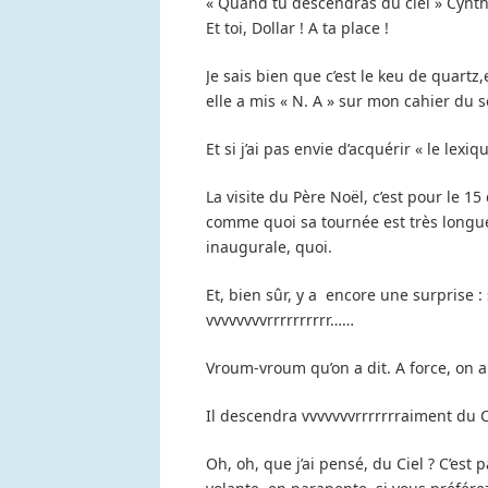
« Quand tu descendras du ciel » Cynthia
Et toi, Dollar ! A ta place !
Je sais bien que c’est le keu de quartz,e
elle a mis « N. A » sur mon cahier du s
Et si j’ai pas envie d’acquérir « le lexi
La visite du Père Noël, c’est pour le 
comme quoi sa tournée est très longue
inaugurale, quoi.
Et, bien sûr, y a encore une surprise : 
vvvvvvvvrrrrrrrrrr……
Vroum-vroum qu’on a dit. A force, on a 
Il descendra vvvvvvvrrrrrrraiment du Ci
Oh, oh, que j’ai pensé, du Ciel ? C’est 