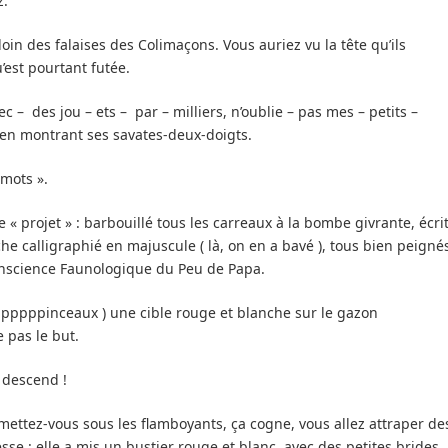
z.
loin des falaises des Colimaçons. Vous auriez vu la tête qu’ils
’est pourtant futée.
ec – des jou – ets – par – milliers, n’oublie – pas mes – petits –
e en montrant ses savates-deux-doigts.
 mots ».
e « projet » : barbouillé tous les carreaux à la bombe givrante, écri
he calligraphié en majuscule ( là, on en a bavé ), tous bien peigné
Conscience Faunologique du Peu de Papa.
pppppinceaux ) une cible rouge et blanche sur le gazon
e pas le but.
l descend !
, mettez-vous sous les flamboyants, ça cogne, vous allez attraper de
resse : elle a mis un bustier rouge et blanc, avec des petites brides