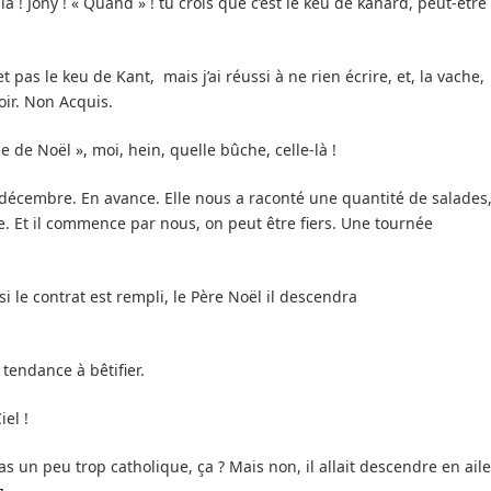
 ! Jony ! « Quand » ! tu crois que c’est le keu de kanard, peut-être 
t pas le keu de Kant, mais j’ai réussi à ne rien écrire, et, la vache,
oir. Non Acquis.
que de Noël », moi, hein, quelle bûche, celle-là !
15 décembre. En avance. Elle nous a raconté une quantité de salades
. Et il commence par nous, on peut être fiers. Une tournée
si le contrat est rempli, le Père Noël il descendra
tendance à bêtifier.
el !
pas un peu trop catholique, ça ? Mais non, il allait descendre en aile