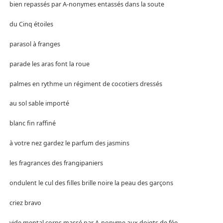
bien repassés par A-nonymes entassés dans la soute
du Cinq étoiles
parasol à franges
parade les aras font la roue
palmes en rythme un régiment de cocotiers dressés
au sol sable importé
blanc fin raffiné
à votre nez gardez le parfum des jasmins
les fragrances des frangipaniers
ondulent le cul des filles brille noire la peau des garçons
criez bravo
vide mental corps massé par A-nonyme aux doigts de fée