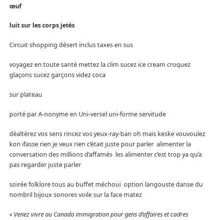
œuf
luit sur les corps jetés
Circuit shopping désert inclus taxes en sus
voyagez en toute santé mettez la clim sucez ice cream croquez
glaçons sucez garçons videz coca
sur plateau
porté par A-nonyme en Uni-versel uni-forme servitude
déaltérez vos sens rincez vos yeux-ray-ban oh mais keske vouvoulez
kon ifasse rien je veux rien c’était juste pour parler alimenter la
conversation des millions d’affamés les alimenter c’est trop ya qu’a
pas regarder juste parler
soirée folklore tous au buffet méchoui option langouste danse du
nombril bijoux sonores voile sur la face matez
«
Venez vivre au Canada immigration pour gens d’affaires et cadres