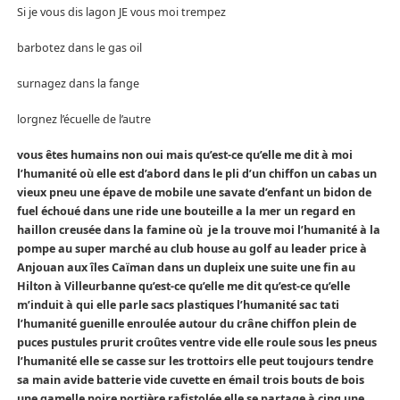
Si je vous dis lagon JE vous moi trempez
barbotez dans le gas oil
surnagez dans la fange
lorgnez l’écuelle de l’autre
vous êtes humains non oui mais qu’est-ce qu’elle me dit à moi
l’humanité où elle est d’abord dans le pli d’un chiffon un cabas un
vieux pneu une épave de mobile une savate d’enfant un bidon de
fuel échoué dans une ride une bouteille a la mer un regard en
haillon creusée dans la famine où je la trouve moi l’humanité à la
pompe au super marché au club house au golf au leader price à
Anjouan aux îles Caïman dans un dupleix une suite une fin au
Hilton à Villeurbanne qu’est-ce qu’elle me dit qu’est-ce qu’elle
m’induit à qui elle parle sacs plastiques l’humanité sac tati
l’humanité guenille enroulée autour du crâne chiffon plein de
puces pustules prurit croûtes ventre vide elle roule sous les pneus
l’humanité elle se casse sur les trottoirs elle peut toujours tendre
sa main avide batterie vide cuvette en émail trois bouts de bois
une gamelle noire portière rafistolée elle se partage à cinq une