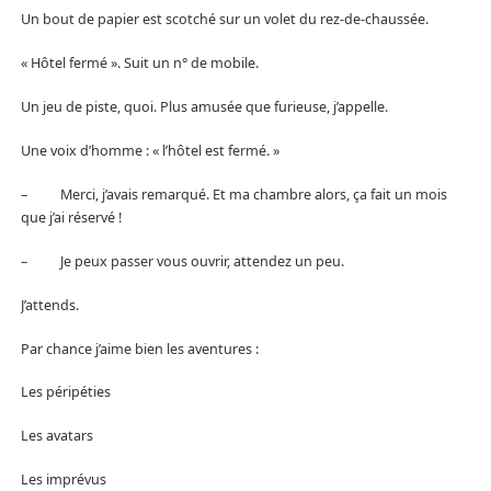
Un bout de papier est scotché sur un volet du rez-de-chaussée.
« Hôtel fermé ». Suit un n° de mobile.
Un jeu de piste, quoi. Plus amusée que furieuse, j’appelle.
Une voix d’homme : « l’hôtel est fermé. »
– Merci, j’avais remarqué. Et ma chambre alors, ça fait un mois
que j’ai réservé !
– Je peux passer vous ouvrir, attendez un peu.
J’attends.
Par chance j’aime bien les aventures :
Les péripéties
Les avatars
Les imprévus