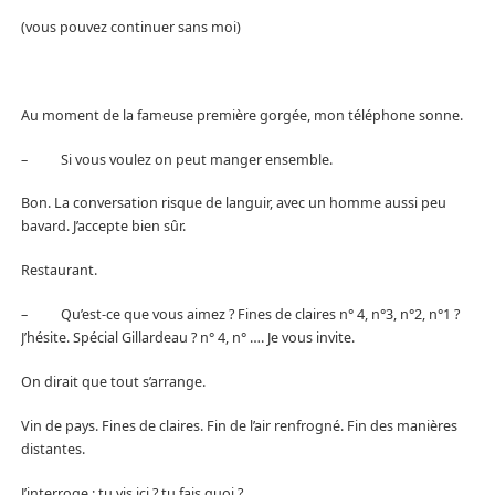
(vous pouvez continuer sans moi)
Au moment de la fameuse première gorgée, mon téléphone sonne.
– Si vous voulez on peut manger ensemble.
Bon. La conversation risque de languir, avec un homme aussi peu
bavard. J’accepte bien sûr.
Restaurant.
– Qu’est-ce que vous aimez ? Fines de claires n° 4, n°3, n°2, n°1 ?
J’hésite. Spécial Gillardeau ? n° 4, n° …. Je vous invite.
On dirait que tout s’arrange.
Vin de pays. Fines de claires. Fin de l’air renfrogné. Fin des manières
distantes.
J’interroge : tu vis ici ? tu fais quoi ?