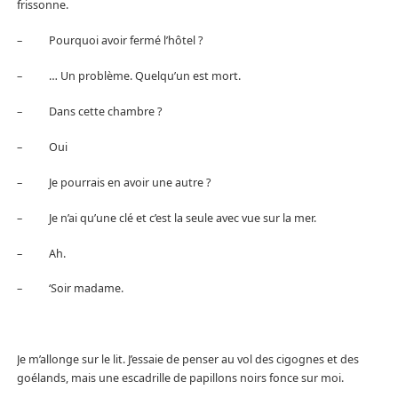
frissonne.
– Pourquoi avoir fermé l’hôtel ?
– … Un problème. Quelqu’un est mort.
– Dans cette chambre ?
– Oui
– Je pourrais en avoir une autre ?
– Je n’ai qu’une clé et c’est la seule avec vue sur la mer.
– Ah.
– ‘Soir madame.
Je m’allonge sur le lit. J’essaie de penser au vol des cigognes et des
goélands, mais une escadrille de papillons noirs fonce sur moi.