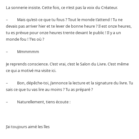
La sonnerie insiste. Cette fois, ce n’est pas la voix du Créateur.
– Mais qu’est-ce que tu fous ? Tout le monde t’attend ! Tu ne
devais pas arriver hier et te lever de bonne heure ? Il est onze heures,
tu es prévue pour onze heures trente devant le public ! Il y a un
monde fou ! T’es où ?
– Mmmmmm
Je reprends conscience. C’est vrai, c’est le Salon du Livre. C’est même
ce qui a motivé ma visite ici.
– Bon, dépêche-toi, j’annonce la lecture et la signature du livre. Tu
sais ce que tu vas lire au moins ? Tu as préparé ?
– Naturellement, tiens écoute :
J’ai toujours aimé les îles