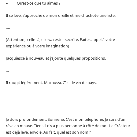
– Qu’est-ce que tu aimes ?
Il se lève, s’approche de mon oreille et me chuchote une liste.
….
(Attention, celle-là, elle va rester secrète. Faites appel à votre
expérience ou à votre imagination)
J’acquiesce à nouveau et j’ajoute quelques propositions.
…
Il rougit légèrement. Moi aussi. C’est le vin de pays.
………..
Je dors profondément. Sonnerie. C’est mon téléphone. Je sors d’un
rêve en mauve. Tiens il n’y a plus personne à côté de moi. Le Créateur
est déjà levé, envolé. Au fait, quel est son nom ?