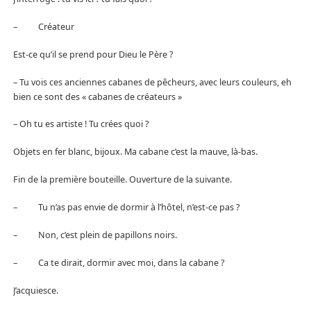
– Créateur
Est-ce qu’il se prend pour Dieu le Père ?
– Tu vois ces anciennes cabanes de pêcheurs, avec leurs couleurs, eh
bien ce sont des « cabanes de créateurs »
– Oh tu es artiste ! Tu crées quoi ?
Objets en fer blanc, bijoux. Ma cabane c’est la mauve, là-bas.
Fin de la première bouteille. Ouverture de la suivante.
– Tu n’as pas envie de dormir à l’hôtel, n’est-ce pas ?
– Non, c’est plein de papillons noirs.
– Ca te dirait, dormir avec moi, dans la cabane ?
J’acquiesce.