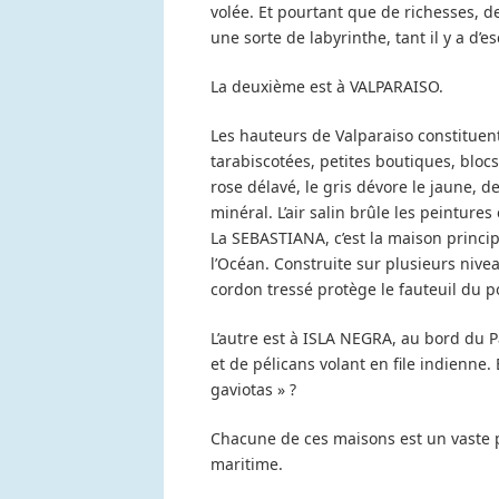
volée. Et pourtant que de richesses, de 
une sorte de labyrinthe, tant il y a d’e
La deuxième est à VALPARAISO.
Les hauteurs de Valparaiso constitue
tarabiscotées, petites boutiques, blocs
rose délavé, le gris dévore le jaune, 
minéral. L’air salin brûle les peintures e
La SEBASTIANA, c’est la maison principa
l’Océan. Construite sur plusieurs nive
cordon tressé protège le fauteuil du poè
L’autre est à ISLA NEGRA, au bord du P
et de pélicans volant en file indienne.
gaviotas » ?
Chacune de ces maisons est un vaste p
maritime.