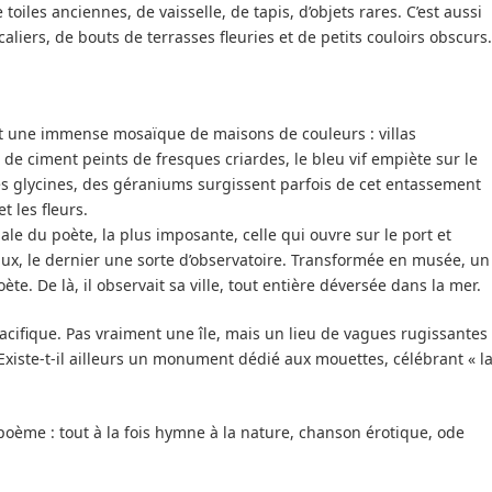
toiles anciennes, de vaisselle, de tapis, d’objets rares. C’est aussi
scaliers, de bouts de terrasses fleuries et de petits couloirs obscurs.
nt une immense mosaïque de maisons de couleurs : villas
 de ciment peints de fresques criardes, le bleu vif empiète sur le
des glycines, des géraniums surgissent parfois de cet entassement
t les fleurs.
le du poète, la plus imposante, celle qui ouvre sur le port et
aux, le dernier une sorte d’observatoire. Transformée en musée, un
te. De là, il observait sa ville, tout entière déversée dans la mer.
acifique. Pas vraiment une île, mais un lieu de vagues rugissantes
 Existe-t-il ailleurs un monument dédié aux mouettes, célébrant « l
oème : tout à la fois hymne à la nature, chanson érotique, ode