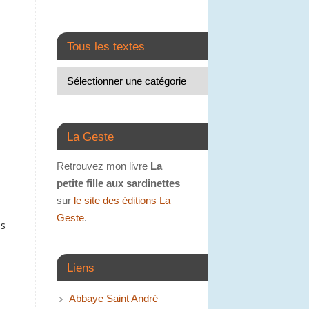
Tous les textes
La Geste
Retrouvez mon livre
La
petite fille aux sardinettes
sur
le site des éditions La
Geste
.
as
Liens
Abbaye Saint André