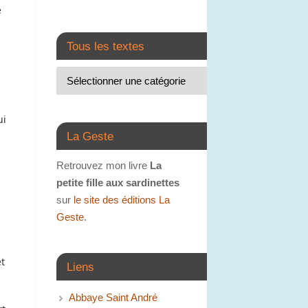
e
Tous les textes
ui
.
La Geste
Retrouvez mon livre
La
petite fille aux sardinettes
sur
le site des éditions La
Geste
.
et
Liens
Abbaye Saint André