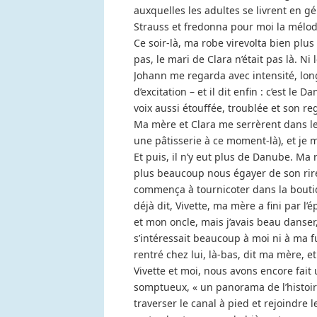
auxquelles les adultes se livrent en gé
Strauss et fredonna pour moi la mélo
Ce soir-là, ma robe virevolta bien plu
pas, le mari de Clara n’était pas là. Ni
Johann me regarda avec intensité, long
d’excitation – et il dit enfin : c’est l
voix aussi étouffée, troublée et son r
Ma mère et Clara me serrèrent dans leu
une pâtisserie à ce moment-là), et je 
Et puis, il n’y eut plus de Danube. Ma r
plus beaucoup nous égayer de son rire, 
commença à tournicoter dans la boutique
déjà dit, Vivette, ma mère a fini par l
et mon oncle, mais j’avais beau danse
s’intéressait beaucoup à moi ni à ma futur
rentré chez lui, là-bas, dit ma mère, et
Vivette et moi, nous avons encore fai
somptueux, « un panorama de l’histoire
traverser le canal à pied et rejoindre