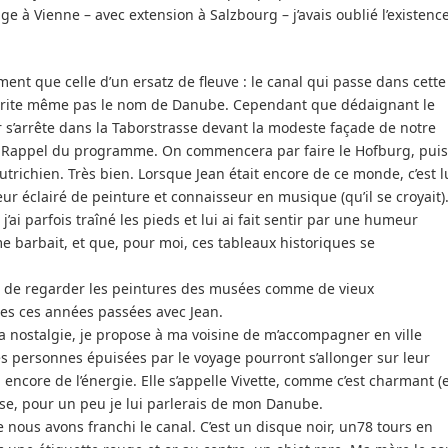
ge à Vienne – avec extension à Salzbourg – j’avais oublié l’existenc
ent que celle d’un ersatz de fleuve : le canal qui passe dans cette
e mérite même pas le nom de Danube. Cependant que dédaignant le
ar s’arrête dans la Taborstrasse devant la modeste façade de notre
on. Rappel du programme. On commencera par faire le Hofburg, puis
autrichien. Très bien. Lorsque Jean était encore de ce monde, c’est l
ur éclairé de peinture et connaisseur en musique (qu’il se croyait)
 j’ai parfois traîné les pieds et lui ai fait sentir par une humeur
barbait, et que, pour moi, ces tableaux historiques se
d de regarder les peintures des musées comme de vieux
es ces années passées avec Jean.
la nostalgie, je propose à ma voisine de m’accompagner en ville
es personnes épuisées par le voyage pourront s’allonger sur leur
i encore de l’énergie. Elle s’appelle Vivette, comme c’est charmant (
euse, pour un peu je lui parlerais de mon Danube.
nous avons franchi le canal. C’est un disque noir, un78 tours en