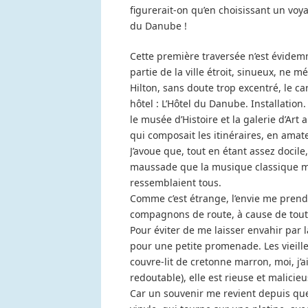
figurerait-on qu’en choisissant un voya
du Danube !
Cette première traversée n’est évidemm
partie de la ville étroit, sinueux, n
Hilton, sans doute trop excentré, le c
hôtel : L’Hôtel du Danube. Installati
le musée d’Histoire et la galerie d’Art 
qui composait les itinéraires, en amate
J’avoue que, tout en étant assez docile,
maussade que la musique classique me 
ressemblaient tous.
Comme c’est étrange, l’envie me pren
compagnons de route, à cause de tout
Pour éviter de me laisser envahir par 
pour une petite promenade. Les vieill
couvre-lit de cretonne marron, moi, j’a
redoutable), elle est rieuse et malici
Car un souvenir me revient depuis que 