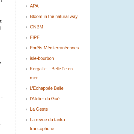
rt
APA
Bloom in the natural way
t
CNBM
i
u
FIPF
Forêts Méditerranéennes
isle-bourbon
e
Kergallic – Belle île en
mer
L’Echappée Belle
 –
l’Atelier du Gué
La Geste
La revue du tanka
e
francophone