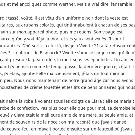
ands et mélancoliques comme Werther. Mais à vrai dire, l’ensemble
d : tassé, voûté, il est vêtu d’un uniforme noir dont la veste est
itaires, aux rubans colorés, qui tintinnabulent à chacun de ses pa
main sur mon appareil photo, puis me retiens. Son visage est
rce qu’on y voit déjà la mort et ses yeux sont voilés. Il sourit
utres. D’où sort-il, celui-là, dis-je à Vivette ? Il a l’air d’avoir cen
s ? Un officier de Bismarck ? Vivette s’amuse car je crois qu’elle n
ant presque la peau ridée, la mort sous les épaulettes. Un ancien
and j’y pense, comme le temps passe, la dernière guerre, c’était il
, j’y étais, ajoute-t-elle malicieusement, j’étais un tout mignon
un peu. Nous rions maintenant de notre grand âge car nous avons
 moustaches de crème fouettée et les lits de pensionnaires qui nou
t naître la robe à volants sous les doigts de Clara : elle se mariait
e robe de confection. Pas plus pour elle que pour moi, sa demoisell
rouvé ? Clara était la meilleure amie de ma mère, sa seule amie, et
iment de souvenirs de la noce : on m’a raconté que j’avais dansé
du couvre-feu, on m’avait portée ensuite sur un fauteuil où j’avais