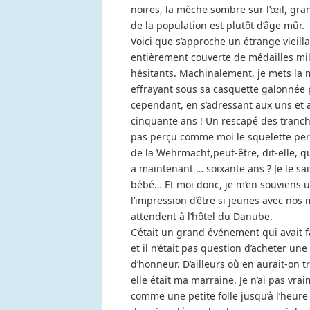
noires, la mèche sombre sur l’œil, gr
de la population est plutôt d’âge mûr.
Voici que s’approche un étrange vieillar
entièrement couverte de médailles mil
hésitants. Machinalement, je mets la 
effrayant sous sa casquette galonnée pa
cependant, en s’adressant aux uns et aux a
cinquante ans ! Un rescapé des tranchée
pas perçu comme moi le squelette perç
de la Wehrmacht,peut-être, dit-elle, qu
a maintenant … soixante ans ? Je le sais
bébé… Et moi donc, je m’en souviens 
l’impression d’être si jeunes avec nos
attendent à l’hôtel du Danube.
C’était un grand événement qui avait fai
et il n’était pas question d’acheter un
d’honneur. D’ailleurs où en aurait-on t
elle était ma marraine. Je n’ai pas vra
comme une petite folle jusqu’à l’heure 