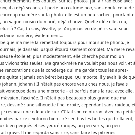
chuchotements des adultes. Sur les photos, j’ai l’air radieuse avec
moi, il a déjà six ans, et porte un costume noir, sans doute celui de
eaucoup ma mère sur la photo, elle est un peu cachée, pourtant o
ssi, un vague cousin du marié, déjà chauve. Quelle idée elle a eu,
ui-là ? Car, tu sais, Vivette, je n’ai jamais eu de père, sauf si on
 certaine manière, évidemment…
ube que ma mère la remettait toujours pour moi sur le phono. Je
e tournais, je dansais jusqu’à étourdissement complet. Ma mère rêva
seuse étoile et, plus modestement, elle chercha pour moi un
us vivions très seules. Ma grand-mère ne voulait pas nous voir, et 
e rencontrions que la concierge qui me gardait tous les après-
e quittait jamais son béret basque. Qu’importe, il y avait là de qu
 Johann. Johann ! Il n’était pas encore venu chez nous. Je l’avais
it vendeuse dans une mercerie – et parfois dans la rue, avec elle.
 m’avaient fascinée. Il n’était pas beaucoup plus grand que ma
, dessiné : une silhouette fine, droite, cependant sans raideur, et
 je respirai une odeur de cuir. C’était son ceinturon. Avec ma petite
moitiés par ce ceinturon bien ciré : en bas les bottes qui brillaient,
eux bien peignés et ses yeux étranges, un peu verts, un peu
t grave. Il me regarda sans rire, sans faire les pitreries