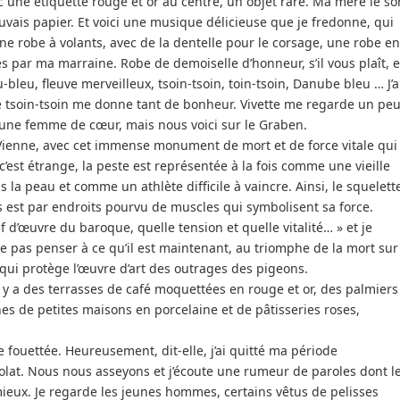
c une étiquette rouge et or au centre, un objet rare. Ma mère le so
vais papier. Et voici une musique délicieuse que je fredonne, qui
e robe à volants, avec de la dentelle pour le corsage, une robe en
s par ma marraine. Robe de demoiselle d’honneur, s’il vous plaît, e
leu, fleuve merveilleux, tsoin-tsoin, toin-tsoin, Danube bleu … J’a
 le tsoin-tsoin me donne tant de bonheur. Vivette me regarde un pe
t une femme de cœur, mais nous voici sur le Graben.
 Vienne, avec cet immense monument de mort et de force vitale qui
’est étrange, la peste est représentée à la fois comme une vieille
la peau et comme un athlète difficile à vaincre. Ainsi, le squelett
s est par endroits pourvu de muscles qui symbolisent sa force.
ef d’œuvre du baroque, quelle tension et quelle vitalité… » et je
ne pas penser à ce qu’il est maintenant, au triomphe de la mort sur
et qui protège l’œuvre d’art des outrages des pigeons.
l y a des terrasses de café moquettées en rouge et or, des palmiers
es de petites maisons en porcelaine et de pâtisseries roses,
me fouettée. Heureusement, dit-elle, j’ai quitté ma période
olat. Nous nous asseyons et j’écoute une rumeur de paroles dont l
eux. Je regarde les jeunes hommes, certains vêtus de pelisses