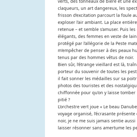
verts, des tonneaux de bière et une e
claqueurs, un art dangereux, les spect
frisson d’excitation parcourt la foule 
exploser l’air ambiant. La place entièr
retenue – et semble s’amuser. Puis les
élégants, des femmes en veste de lain
protégé par l’allégorie de la Peste mat
m’empêcher de penser à des peaux hum
tenus par des hommes vêtus de noir.
Bien sûr, l’étrange vieillard est là, t
porteur du souvenir de toutes les pes
il fait sonner les médailles sur sa poi
photos des touristes et des nostalgiqu
chiffonnée pour qu’on y laisse tomber l
pitié ?
L’orchestre vert joue « Le beau Danube 
voyage organisé, l’écrasante présente
noir, je ne me suis jamais sentie aussi
laisser résonner sans amertume les p