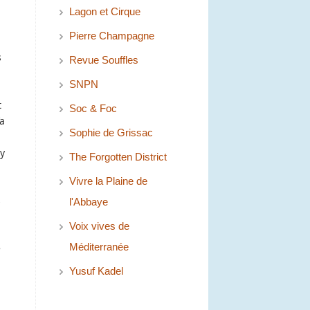
Lagon et Cirque
Pierre Champagne
s
Revue Souffles
SNPN
t
Soc & Foc
’a
Sophie de Grissac
 y
The Forgotten District
Vivre la Plaine de
s
l'Abbaye
Voix vives de
Méditerranée
e
Yusuf Kadel