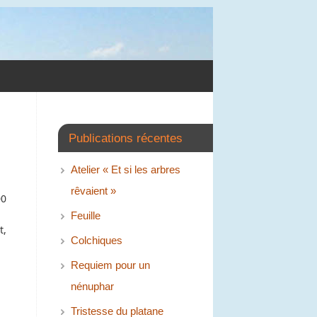
Publications récentes
Atelier « Et si les arbres
rêvaient »
00
Feuille
t,
Colchiques
Requiem pour un
nénuphar
Tristesse du platane