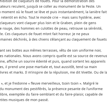
xhibition de claqueurs de fouets. Pour la démonstration des
ateurs reculent, jusqu’à se coller au monument de la Peste. Un
au moment où le fouet se lève et puis instantanément, la lanière fait
e retentit en écho. Tout le monde crie – mais sans hystérie, avec
 claqueurs vont claquer plus loin et le Graben, plein de gens
e rouge, des hommes en culottes de peau, retrouve sa sérénité,
ée. Ces claqueurs de fouet m’ont fait horreur. Je ne peux
aines déchirés, à des chiens s’élançant au claquement de fouets
raînant ses bottes aux mêmes terrasses, vêtu de son uniforme noir,
tes nationales. Nous avons compris quelle est sa source de revenus
trine, affiche un sourire édenté et puis, quand sortent les appareils
es, il prend une pose martiale et, tout aussitôt, tend sa main
ivres et marks. Il m’inspire de la répulsion, me dit Vivette. Ou de l
», et je fredonne « fleuve merveilleux, tsoin tsoin ». Malgré le
 du monument des pestiférés, la présence pesante de l’uniforme
 libre, exemptée du faire-semblant et du faire-plaisir, capable de
etites musiques de mon passé.