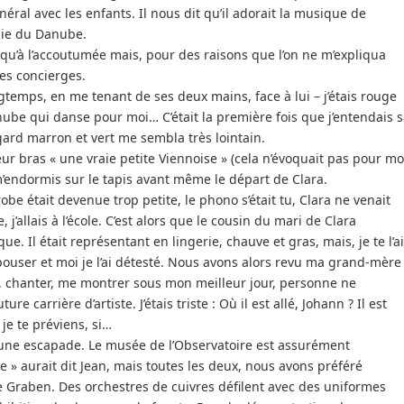
néral avec les enfants. Il nous dit qu’il adorait la musique de
die du Danube.
s qu’à l’accoutumée mais, pour des raisons que l’on ne m’expliqua
 les concierges.
temps, en me tenant de ses deux mains, face à lui – j’étais rouge
e Danube qui danse pour moi… C’était la première fois que j’entendais 
egard marron et vert me sembla très lointain.
r bras « une vraie petite Viennoise » (cela n’évoquait pas pour mo
m’endormis sur le tapis avant même le départ de Clara.
obe était devenue trop petite, le phono s’était tu, Clara ne venait
j’allais à l’école. C’est alors que le cousin du mari de Clara
. Il était représentant en lingerie, chauve et gras, mais, je te l’ai
’épouser et moi je l’ai détesté. Nous avons alors revu ma grand-mère
r, chanter, me montrer sous mon meilleur jour, personne ne
e carrière d’artiste. J’étais triste : Où il est allé, Johann ? Il est
 je te préviens, si…
t une escapade. Le musée de l’Observatoire est assurément
 » aurait dit Jean, mais toutes les deux, nous avons préféré
 le Graben. Des orchestres de cuivres défilent avec des uniformes