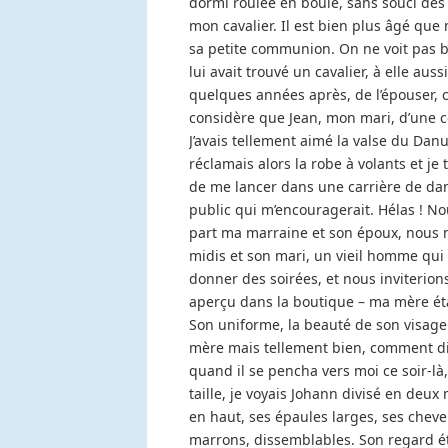
dormi roulée en boule, sans souci des 
mon cavalier. Il est bien plus âgé que 
sa petite communion. On ne voit pas b
lui avait trouvé un cavalier, à elle au
quelques années après, de l’épouser, cel
considère que Jean, mon mari, d’une
J’avais tellement aimé la valse du Dan
réclamais alors la robe à volants et j
de me lancer dans une carrière de dan
public qui m’encouragerait. Hélas ! No
part ma marraine et son époux, nous n
midis et son mari, un vieil homme qui n
donner des soirées, et nous inviterions
aperçu dans la boutique – ma mère éta
Son uniforme, la beauté de son visage
mère mais tellement bien, comment dire
quand il se pencha vers moi ce soir-là,
taille, je voyais Johann divisé en deux 
en haut, ses épaules larges, ses chev
marrons, dissemblables. Son regard étai