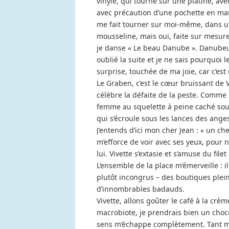
vinyle, qui tourne sur une platine, ave
avec précaution d’une pochette en mau
me fait tourner sur moi-même, dans un
mousseline, mais oui, faite sur mesure
je danse « Le beau Danube ». Danubeu-b
oublié la suite et je ne sais pourquoi
surprise, touchée de ma joie, car c’es
Le Graben, c’est le cœur bruissant de
célèbre la défaite de la peste. Comme c
femme au squelette à peine caché sous 
qui s’écroule sous les lances des ange
J’entends d’ici mon cher Jean : « un ch
m’efforce de voir avec ses yeux, pour 
lui. Vivette s’extasie et s’amuse du fil
L’ensemble de la place m’émerveille : i
plutôt incongrus – des boutiques plein
d’innombrables badauds.
Vivette, allons goûter le café à la crè
macrobiote, je prendrais bien un choc
sens m’échappe complètement. Tant mi